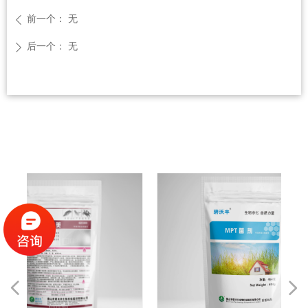
前一个：
无
ꄴ
后一个：
无
ꄲ
넳
넲