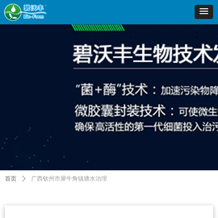
首页
ꄲ
广西钦州市犀牛角镇塘水治理