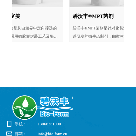
富美
碧沃丰®MPT菌剂
学
填
的
水
物
工
中
）
研
美是从自然界中定向筛选的
碧沃丰®MPT菌剂是针对化粪池、下水
、
，
，
细
，
营
化
、
、
、
酶
处
染
溶
和
和
方
种
由
物
矿
营
亚
和
制
酶
微
、
制
物
由
菌
、
生
物
物
微
微
采用微胶囊封装工艺及酶处
道研发的微生态制剂，由微生物菌种、
于
制
制
制
疏
二
要
于
于
于
想
选
，
繁
，
水
富
的
通
难
，
石
生
保
酒
质
、
于
质
主
而
要
于
，
主
而成，是生态养殖的理想选
生物酶和营养物质配制而成，主要用于
以
系
系
酸
油
，
酵
发
机
解
升
性
及
、
升
重
车
效
化
启
好
系
理
好
好
定
理
启
与
消
系
理
段
厕所、下水道和化粪池，具有清洁、疏
可
为
。
纤
繁
、
低
，
化
机
酸
升
处
升
效
升
通及去除异味的功能，可降解蛋白质、
理
等
性
生
加
提
淀粉、动植物脂肪、纤维类等有机废
系
高
化
类
物，消除臭味和有机废物的量。
配
此
步
的
分
化
高
条
手机：
13066361000
邮箱：
info@bio-form.cn