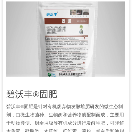
碧沃丰®固肥
碧沃丰®固肥是针对有机废弃物发酵堆肥研发的微生态制
剂，由微生物菌种、生物酶和营养物质配制而成，主要用
于动物粪便、厨余垃圾等有机成分进行发酵堆肥，可降解
木质素、鞣酸类、木纤维、纤维素、淀粉、蛋白质和油脂