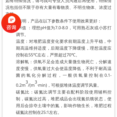
如有特殊情况，请与我司专业人员沟通后再使用，特殊情
况包括但不限于存有大量有毒物质、不明生物体、浓度过
高等。
经测试表明，产品在以下参数条件下使用效果更好：
pH值 ：理想pH值为7.0-8.0，可用熟石灰或小苏打
调节。
温度：对堆肥温度变化要求前期温度上升平稳，中
期高温维持适度，后期温度下降缓慢，理想温度应
控制在55℃左右，严禁超过70℃。
溶解氧：供氧不足会造成大量微生物死亡，分解速
度变慢，供氧量过大会使温度降低，不利于耐高温
菌的氧化分解过程，一般供氧量控制在0.1-
3
3
0.2m
/(m
·min)，可根据堆体温度调节风量。
碳氮比：碳氮比调节主要在配料阶段使用辅料控
制，碳氮比过高，堆肥成品会出现氮饥饿状态，使
用后会掠夺土壤中的氮，影响作物生长，堆肥过程
碳氮比控制在25:1左右。