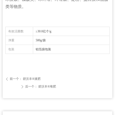
类等物质。
有效活菌数
≥30.0亿个/g
净重
500g/袋
包装
铝箔袋包装
前一个：
碧沃丰®液肥
ꄴ
后一个：
碧沃丰®堆肥
ꄲ