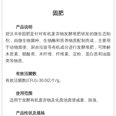
固肥
产品说明
碧沃丰®
固肥
是针对有机废弃物发酵堆肥研发的微生态制
剂
，
由微生物菌种
、
生物酶和营养物质配制而成
，
主要用
于动物粪便
、
厨余垃圾等有机成分进行发酵堆肥
，可降解
木质素、鞣酸类、木纤维、纤维素、淀粉、蛋白质和油脂
类等物质。
有效活菌数
有效活菌数(CFU)≥30.0亿个/g。
使用范围
适用于发酵有机废弃物及化粪池粪便减量、除臭。
产品性状及规格